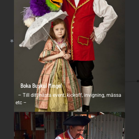
Boka Buskul Mingel
– Till ditt nästa event, kickoff, invigning, mässa
etc –